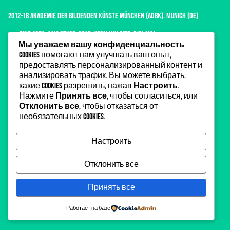
2012-18
AKADEMIE DER BILDENDEN KÜNSTE MÜNCHEN (AdBK)
. Munich (DE)
Fine Arts, Sculpture. Prof. Hermann Pitz. Diploma.
Мы уважаем вашу конфиденциальность
Digital and Time-based Media. Prof. Julian Rosefeldt.
Cookies помогают нам улучшать ваш опыт,
Project class of Guest Professor: Justin Lieberman, Mariechen Danz,
предоставлять персонализированный контент и
Melanie Bonajo, Kim Noble, Saim Demircan.
анализировать трафик. Вы можете выбрать,
2012-13
KOMPETENZZENTRUM KULTURMANAGER.
Berlin (DE)
какие cookies разрешить, нажав
Настроить
.
Training program by Goethe Institute for cultural managers in Eastern
Нажмите
Принять все
, чтобы согласиться, или
Europe, Central Asia, and the South Caucasus.
Отклонить все
, чтобы отказаться от
необязательных cookies.
2005-09
ALMATY COLLEGE OF CONSTRUCTION AND MANAGEMENT.
Almaty (KAZ)
Faculty of Architecture. Bachelor in Secondary Specialized Education.
Настроить
Отклонить все
Принять все
Работает на базе