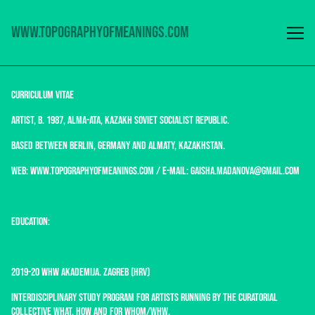
Перейти
к
www.topographyofmeanings.com
содержимому
Curriculum Vitae
Artist, b. 1987, Alma-Ata, Kazakh Soviet Socialist Republic.
Based between Berlin, Germany and Almaty, Kazakhstan.
web:
www.topographyofmeanings.com
/ e-mail:
gaisha.madanova@gmail.com
EDUCATION
:
2019-20
WHW AKADEMIJA.
Zagreb (HRV)
Interdisciplinary study program for artists running by the curatorial
collective What, How and for Whom/WHW.